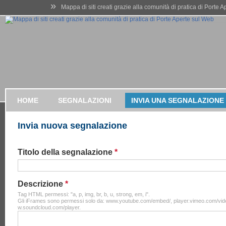
»
Mappa di siti creati grazie alla comunità di pratica di Porte 
HOME
SEGNALAZIONI
INVIA UNA SEGNALAZIONE
Invia nuova segnalazione
Titolo della segnalazione
*
Descrizione
*
Tag HTML permessi: "a, p, img, br, b, u, strong, em, i".
Gli iFrames sono permessi solo da: www.youtube.com/embed/, player.vimeo.com/vid
w.soundcloud.com/player.