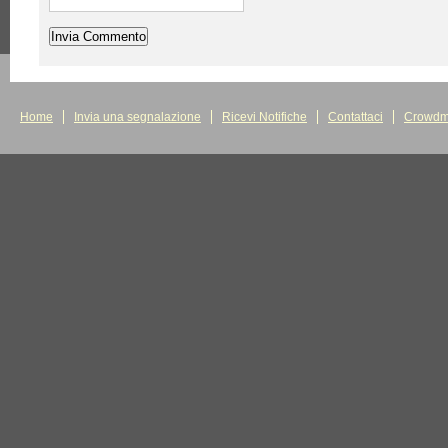
Home
Invia una segnalazione
Ricevi Notifiche
Contattaci
Crowdm