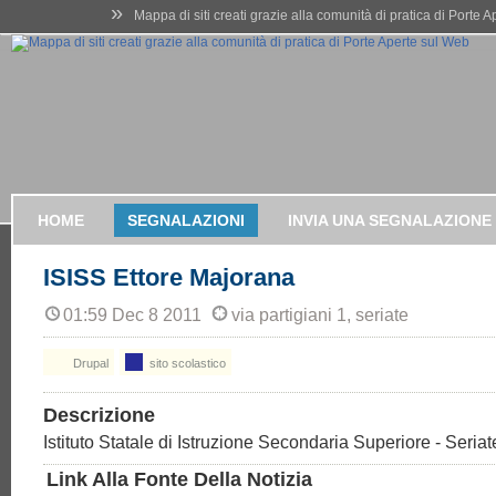
»
Mappa di siti creati grazie alla comunità di pratica di Porte 
HOME
SEGNALAZIONI
INVIA UNA SEGNALAZIONE
ISISS Ettore Majorana
01:59 Dec 8 2011
via partigiani 1, seriate
Drupal
sito scolastico
Descrizione
Istituto Statale di Istruzione Secondaria Superiore - Seria
Link Alla Fonte Della Notizia