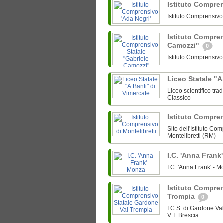
Istituto Compre
Istituto Comprensiv
Istituto Compren
Camozzi"
0
Istituto Comprensiv
Liceo Statale "A
Liceo scientifico tra
Classico
Istituto Compren
Sito dell'Istituto Co
Montelibretti (RM)
I.C. 'Anna Frank
I.C. 'Anna Frank' -
Istituto Compre
Trompia
0
I.C.S. di Gardone V
V.T. Brescia