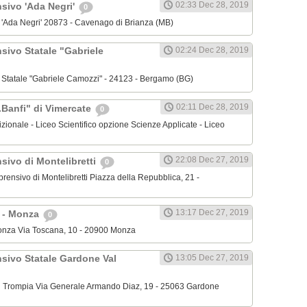
02:33 Dec 28, 2019
nsivo 'Ada Negri'
0
o 'Ada Negri' 20873 - Cavenago di Brianza (MB)
sivo Statale "Gabriele
02:24 Dec 28, 2019
o Statale "Gabriele Camozzi" - 24123 - Bergamo (BG)
02:11 Dec 28, 2019
.Banfi" di Vimercate
0
dizionale - Liceo Scientifico opzione Scienze Applicate - Liceo
22:08 Dec 27, 2019
sivo di Montelibretti
0
mprensivo di Montelibretti Piazza della Repubblica, 21 -
13:17 Dec 27, 2019
' - Monza
0
 Monza Via Toscana, 10 - 20900 Monza
nsivo Statale Gardone Val
13:05 Dec 27, 2019
al Trompia Via Generale Armando Diaz, 19 - 25063 Gardone