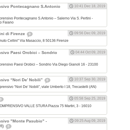
nsivo Pontecagnano S.Antonio
10:41 Dec 18, 2019
omprensivo Pontecagnano S.Antonio – Salerno Via S. Pertini -
o Faiano
09:56 Dec 09, 2019
lini di Firenze
0
venuto Cellini" Via Masaccio, 8 50136 Firenze
nsivo Paesi Orobici – Sondrio
04:44 Oct 09, 2019
omprensivo Paesi Orobici – Sondrio Via Diego Gianoli 16 - 23100
10:37 Sep 30, 2019
sivo “Nori De’ Nobili”
0
mprensivo “Nori De’ Nobili”, viale Umberto I 18, Trecastelli (AN)
05:58 Sep 25, 2019
0
 COMPRENSIVO VALLE STURA Piazza 75 Martiri, 3 - 16010
nsivo "Monte Pasubio" -
09:25 Aug 09, 2019
VI)
0