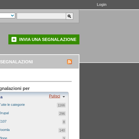
Login
INVIA UNA SEGNALAZIONE
 SEGNALAZIONI
egnalazioni per
Pulisci
ia
Tutte le categorie
1166
Drupal
296
E107
8
Joomla
140
Plone
3