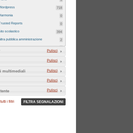
Wordpress
718
Harmonia
0
Trusted Reports
0
sito scolastico
394
altra pubblica amministrazione
2
sito tematico
8
Pulisci
'
Pulisci
Pulisci
i multimediali
Pulisci
Pulisci
tente
tti i filtri
FILTRA SEGNALAZIONI