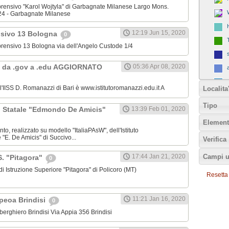
omprensivo "Karol Wojtyla" di Garbagnate Milanese Largo Mons.
24 - Garbagnate Milanese
12:19 Jun 15, 2020
nsivo 13 Bologna
0
omprensivo 13 Bologna via dell'Angelo Custode 1/4
 da .gov a .edu AGGIORNATO
05:36 Apr 08, 2020
ll'IISS D. Romanazzi di Bari è www.istitutoromanazzi.edu.it A
Localita
Tipo
C. Statale "Edmondo De Amicis"
13:39 Feb 01, 2020
Element
nto, realizzato su modello "ItaliaPAsW", dell'Istituto
"E. De Amicis" di Succivo...
Verifica
Campi u
17:44 Jan 21, 2020
.S. "Pitagora"
0
o di Istruzione Superiore "Pitagora" di Policoro (MT)
Resetta tu
11:21 Jan 16, 2020
Ipeoa Brindisi
0
 Alberghiero Brindisi Via Appia 356 Brindisi