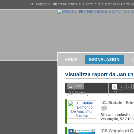
»
Mappa di siti creati grazie alla comunità di pratica di Porte 
HOME
SEGNALAZIONI
Visualizza report da
Jan 01
Lista
1
2
3
Mappa
59
I.C. Statale "E
1
Sito web scolastico d
Via Virgilio, 52-8103
ICS Wojtyla di 