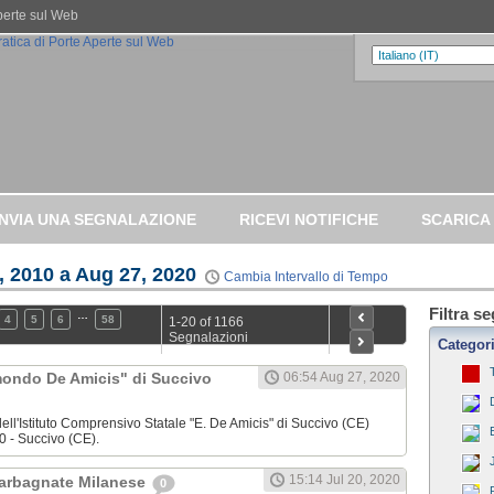
Aperte sul Web
INVIA UNA SEGNALAZIONE
RICEVI NOTIFICHE
SCARICA
, 2010 a Aug 27, 2020
Cambia Intervallo di Tempo
Filtra s
…
4
5
6
58
1-20 of 1166
Segnalazioni
Categor
dmondo De Amicis" di Succivo
06:54 Aug 27, 2020
ell'Istituto Comprensivo Statale "E. De Amicis" di Succivo (CE)
0 - Succivo (CE).
15:14 Jul 20, 2020
Garbagnate Milanese
0