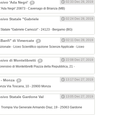
02:33 Dec 28, 2019
nsivo 'Ada Negri'
0
o 'Ada Negri' 20873 - Cavenago di Brianza (MB)
sivo Statale "Gabriele
02:24 Dec 28, 2019
o Statale "Gabriele Camozzi" - 24123 - Bergamo (BG)
02:11 Dec 28, 2019
.Banfi" di Vimercate
0
dizionale - Liceo Scientifico opzione Scienze Applicate - Liceo
22:08 Dec 27, 2019
sivo di Montelibretti
0
mprensivo di Montelibretti Piazza della Repubblica, 21 -
13:17 Dec 27, 2019
' - Monza
0
 Monza Via Toscana, 10 - 20900 Monza
nsivo Statale Gardone Val
13:05 Dec 27, 2019
al Trompia Via Generale Armando Diaz, 19 - 25063 Gardone