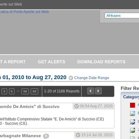
Aperte sul Web
T A REPORT
GET ALERTS
DOWNLOAD REPORTS
 01, 2010 to Aug 27, 2020
Change Date Range
Filter R
…
1-20 of 1166 Reports
5
6
58
59
Categor
dmondo De Amicis" di Succivo
06:54 Aug 27, 2020
ell'Istituto Comprensivo Statale "E. De Amicis" di Succivo (CE)
0 - Succivo (CE).
15:14 Jul 20, 2020
Garbagnate Milanese
0