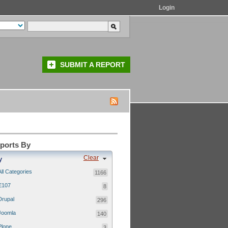
Login
SUBMIT A REPORT
eports By
Clear
y
All Categories
1166
E107
8
Drupal
296
Joomla
140
Plone
3