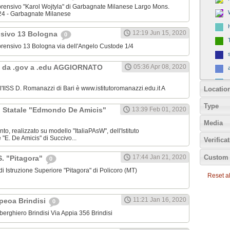
omprensivo "Karol Wojtyla" di Garbagnate Milanese Largo Mons.
24 - Garbagnate Milanese
12:19 Jun 15, 2020
nsivo 13 Bologna
0
omprensivo 13 Bologna via dell'Angelo Custode 1/4
 da .gov a .edu AGGIORNATO
05:36 Apr 08, 2020
ll'IISS D. Romanazzi di Bari è www.istitutoromanazzi.edu.it A
Locatio
Type
C. Statale "Edmondo De Amicis"
13:39 Feb 01, 2020
Media
nto, realizzato su modello "ItaliaPAsW", dell'Istituto
"E. De Amicis" di Succivo...
Verifica
Custom 
17:44 Jan 21, 2020
.S. "Pitagora"
0
o di Istruzione Superiore "Pitagora" di Policoro (MT)
Reset all
11:21 Jan 16, 2020
Ipeoa Brindisi
0
 Alberghiero Brindisi Via Appia 356 Brindisi