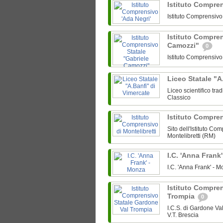
Istituto Compre
Istituto Comprensiv
Istituto Compren
Camozzi"
0
Istituto Comprensiv
Liceo Statale "A
Liceo scientifico tra
Classico
Istituto Compren
Sito dell'Istituto Co
Montelibretti (RM)
I.C. 'Anna Frank
I.C. 'Anna Frank' -
Istituto Compre
Trompia
0
I.C.S. di Gardone V
V.T. Brescia