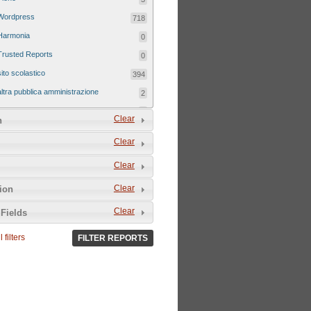
Wordpress
718
Harmonia
0
Trusted Reports
0
sito scolastico
394
altra pubblica amministrazione
2
sito tematico
8
Clear
n
Clear
Clear
Clear
tion
Clear
Fields
 filters
FILTER REPORTS