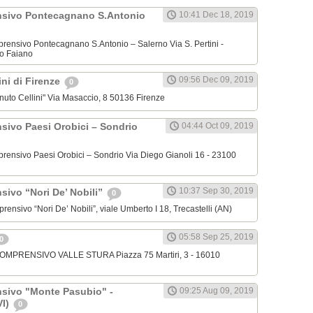
nsivo Pontecagnano S.Antonio
10:41 Dec 18, 2019
omprensivo Pontecagnano S.Antonio – Salerno Via S. Pertini -
o Faiano
09:56 Dec 09, 2019
lini di Firenze
0
venuto Cellini" Via Masaccio, 8 50136 Firenze
nsivo Paesi Orobici – Sondrio
04:44 Oct 09, 2019
omprensivo Paesi Orobici – Sondrio Via Diego Gianoli 16 - 23100
10:37 Sep 30, 2019
sivo “Nori De’ Nobili”
0
mprensivo “Nori De’ Nobili”, viale Umberto I 18, Trecastelli (AN)
05:58 Sep 25, 2019
0
 COMPRENSIVO VALLE STURA Piazza 75 Martiri, 3 - 16010
nsivo "Monte Pasubio" -
09:25 Aug 09, 2019
VI)
0