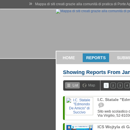
»
Mappa di siti creati grazie alla comunità di pratica di Porte 
HOME
REPORTS
SUBMI
Showing Reports From
Jan
List
Map
1
2
3
4
I.C. Statale "E
1
Sito web scolastico d
Via Virgilio, 52-8103
ICS Wojtyla di 