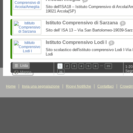
Sito dell'ISA18 – Istituto Comprensivo di Arcola/A
19021 Arcola(SP)
Istituto Comprensivo di Sarzana
0
Sito dell' ISA 13 – Via San Bartolomeo-19039-Sar
Istituto Comprensivo Lodi I
0
Sito scolastico dell'istituto comprensivo Lodi I-Via
Lodi
…
Lista
1
2
3
4
5
6
35
1-20
Segn
Mappa
36
Home
Invia una segnalazione
Ricevi Notifiche
Contattaci
Crowdm