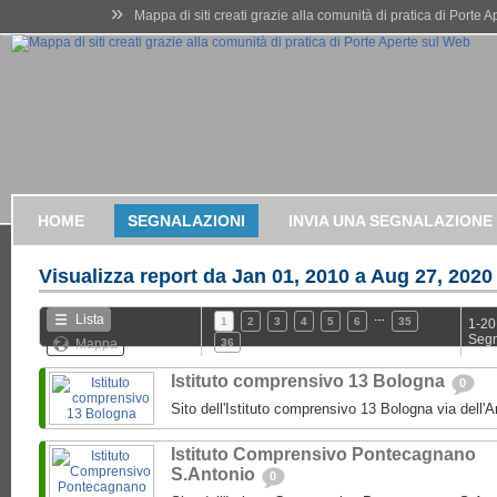
»
Mappa di siti creati grazie alla comunità di pratica di Porte 
HOME
SEGNALAZIONI
INVIA UNA SEGNALAZIONE
Visualizza report da
Jan 01, 2010 a Aug 27, 2020
…
Lista
1
2
3
4
5
6
35
1-20
Segn
Mappa
36
Istituto comprensivo 13 Bologna
0
Sito dell'Istituto comprensivo 13 Bologna via dell'
Istituto Comprensivo Pontecagnano
S.Antonio
0