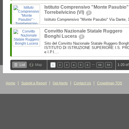
Istituto Comprensivo "Monte Pasubio"
Torrebelvicino (VI)
0
Istituto Comprensivo "Monte Pasubio" Via Dante, 1
Convitto Nazionale Statale Ruggero
Bonghi Lucera
0
Sito del Convitto Nazionale Statale Ruggero Bong
ISTITUTO DI ISTRUZIONE SUPERIORE I.S. PROF.
e I.P.I....
…
List
Map
1-20 of
1
2
3
4
5
6
58
59
Home
Submit a Report
Get Alerts
Contact Us
Crowdmap TOS