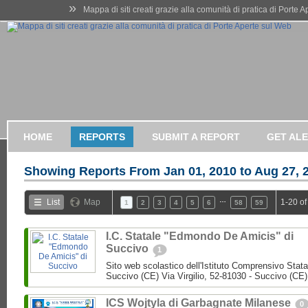
»
Mappa di siti creati grazie alla comunità di pratica di Porte 
HOME
REPORTS
SUBMIT A REPORT
GET AL
Showing Reports From
Jan 01, 2010 to Aug 27, 
…
List
Map
1-20 of
1
2
3
4
5
6
58
59
I.C. Statale "Edmondo De Amicis" di
Succivo
1
Sito web scolastico dell'Istituto Comprensivo Stata
Succivo (CE) Via Virgilio, 52-81030 - Succivo (CE)
ICS Wojtyla di Garbagnate Milanese
0