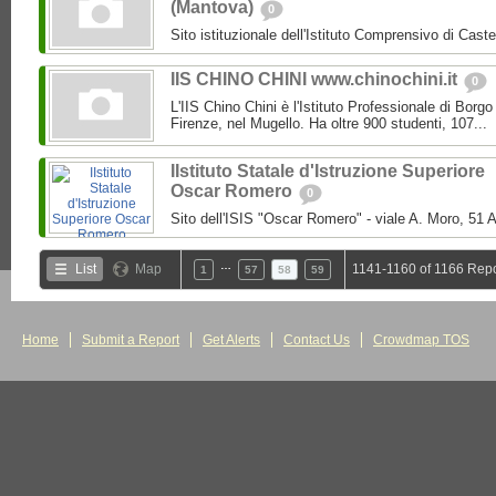
(Mantova)
0
Sito istituzionale dell'Istituto Comprensivo di Caste
IIS CHINO CHINI www.chinochini.it
0
L'IIS Chino Chini è l'Istituto Professionale di Borg
Firenze, nel Mugello. Ha oltre 900 studenti, 107...
IIstituto Statale d'Istruzione Superiore
Oscar Romero
0
Sito dell'ISIS "Oscar Romero" - viale A. Moro, 51 A
…
List
Map
1141-1160 of 1166 Repo
1
57
58
59
Home
Submit a Report
Get Alerts
Contact Us
Crowdmap TOS