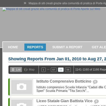
»
Mappa di siti creati grazie alla comunità di pratica di Porte 
HOME
REPORTS
SUBMIT A REPORT
GET AL
Showing Reports From
Jan 01, 2010 to Aug 27, 
…
List
Map
1141-1160 of 1166 Repo
1
57
58
59
Istituto Comprensivo Botticino
0
Istituto comprensivo Scuola Infanzia "Caduti dlle 
Speri" Scuola Primaria "Tita Secchi"...
Liceo Statale Gian Battista Vico
0