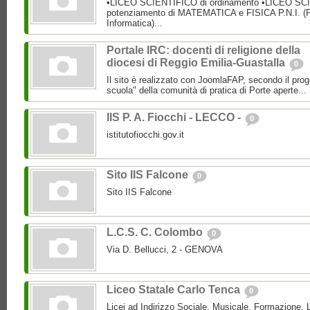
•LICEO SCIENTIFICO di ordinamento •LICEO SC
potenziamento di MATEMATICA e FISICA P.N.I. (P
Informatica)...
Portale IRC: docenti di religione della
diocesi di Reggio Emilia-Guastalla
0
Il sito è realizzato con JoomlaFAP, secondo il pro
scuola" della comunità di pratica di Porte aperte...
IIS P. A. Fiocchi - LECCO -
0
istitutofiocchi.gov.it
Sito IIS Falcone
0
Sito IIS Falcone
L.C.S. C. Colombo
0
Via D. Bellucci, 2 - GENOVA
Liceo Statale Carlo Tenca
0
Licei ad Indirizzo Sociale, Musicale, Formazione, L