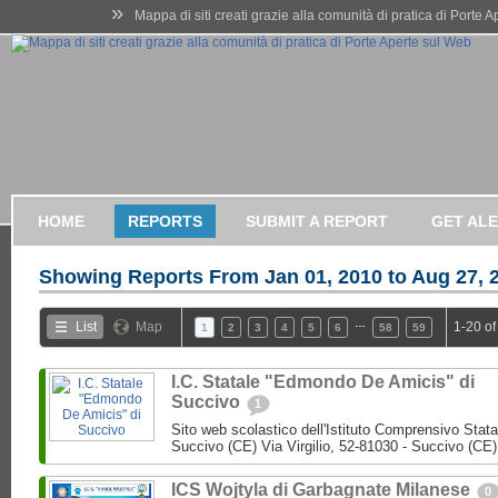
»
Mappa di siti creati grazie alla comunità di pratica di Porte 
HOME
REPORTS
SUBMIT A REPORT
GET AL
Showing Reports From
Jan 01, 2010 to Aug 27, 
…
List
Map
1-20 of
1
2
3
4
5
6
58
59
I.C. Statale "Edmondo De Amicis" di
Succivo
1
Sito web scolastico dell'Istituto Comprensivo Stata
Succivo (CE) Via Virgilio, 52-81030 - Succivo (CE)
ICS Wojtyla di Garbagnate Milanese
0