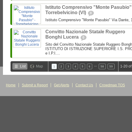
Istituto Comprensivo "Monte Pasubio"
Torrebelvicino (VI)
0
Istituto Comprensivo "Monte Pasubio" Via Dante, 1
Convitto Nazionale Statale Ruggero
Bonghi Lucera
0
Sito del Convitto Nazionale Statale Ruggero Bong
ISTITUTO DI ISTRUZIONE SUPERIORE I.S. PROF.
e I.P.I....
…
List
Map
1-20 of
1
2
3
4
5
6
58
59
Home
Submit a Report
Get Alerts
Contact Us
Crowdmap TOS