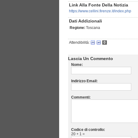
Link Alla Fonte Della Notizia
https://www.cellini.firenze.it/index.php
Dati Addizionali
Regione:
Toscana
Attendibilità:
0
Lascia Un Commento
Nome:
Indirizzo Email:
Commenti:
Codice di controllo:
20 + 1 =