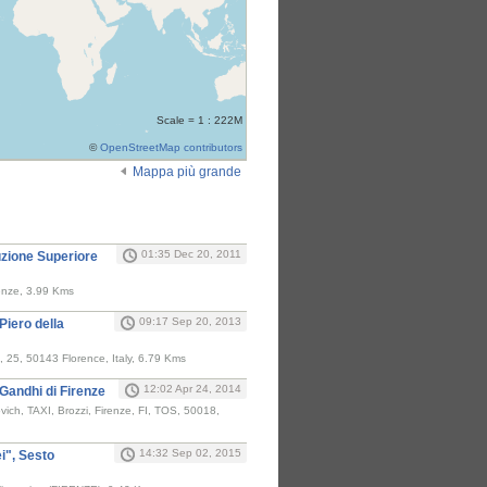
Scale = 1 : 222M
©
OpenStreetMap contributors
Mappa più grande
i
01:35 Dec 20, 2011
ruzione Superiore
renze, 3.99 Kms
09:17 Sep 20, 2013
Piero della
i, 25, 50143 Florence, Italy, 6.79 Kms
12:02 Apr 24, 2014
Gandhi di Firenze
ovich, TAXI, Brozzi, Firenze, FI, TOS, 50018,
14:32 Sep 02, 2015
ei", Sesto