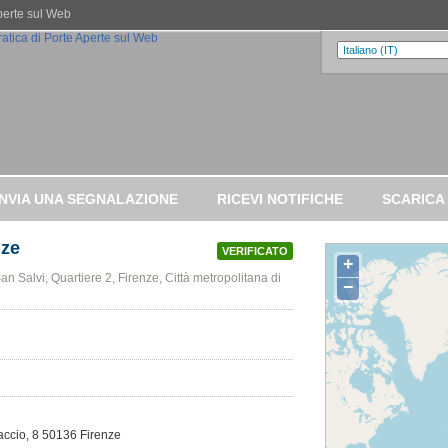
Aperte sul Web
INVIA UNA SEGNALAZIONE
RICEVI NOTIFICHE
SCARICA
nze
VERIFICATO
+
n Salvi, Quartiere 2, Firenze, Città metropolitana di
−
saccio, 8 50136 Firenze