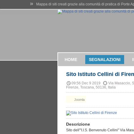
»
Mappa di siti creati grazie alla comunità di pratica di Porte 
HOME
SEGNALAZIONI
Sito Istituto Cellini di Fire
09:56 Dec 9 2019
Via Masaccio, Sa
Firenze, Toscana, 50136, Italia
Joomla
Descrizione
Sito dell'"I.I.S. Benvenuto Cellini" Via Ma