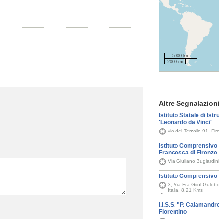
5000 km
2000 mi
Altre Segnalazion
Istituto Statale di Ist
'Leonardo da Vinci'
via del Terzolle 91, Fi
Istituto Comprensivo 
Francesca di Firenze
Via Giuliano Bugiardin
Istituto Comprensivo 
3, Via Fra Girol Gulob
Italia, 8.21 Kms
I.I.S.S. "P. Calamandr
Fiorentino