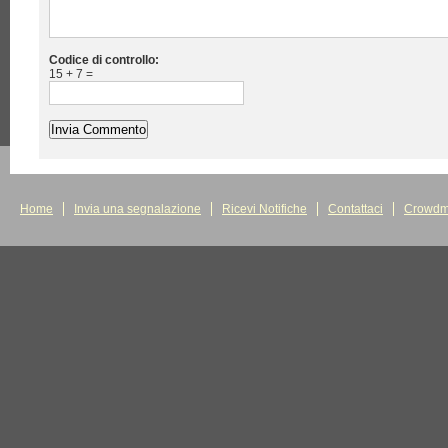
Codice di controllo:
15 + 7 =
Home
Invia una segnalazione
Ricevi Notifiche
Contattaci
Crowdm