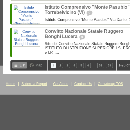
Istituto Comprensivo "Monte Pasubio"
Torrebelvicino (VI)
0
Istituto Comprensivo "Monte Pasubio" Via Dante, 1
Convitto Nazionale Statale Ruggero
Bonghi Lucera
0
Sito del Convitto Nazionale Statale Ruggero Bong
ISTITUTO DI ISTRUZIONE SUPERIORE I.S. PROF.
e I.P.I....
…
List
Map
1-20 of
1
2
3
4
5
6
58
59
Home
Submit a Report
Get Alerts
Contact Us
Crowdmap TOS