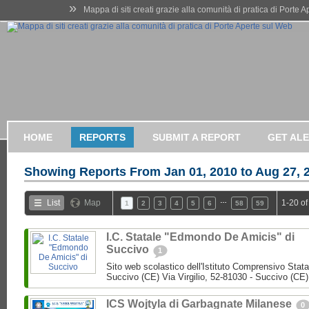
»
Mappa di siti creati grazie alla comunità di pratica di Porte 
HOME
REPORTS
SUBMIT A REPORT
GET AL
Showing Reports From
Jan 01, 2010 to Aug 27, 
…
List
Map
1-20 of
1
2
3
4
5
6
58
59
I.C. Statale "Edmondo De Amicis" di
Succivo
1
Sito web scolastico dell'Istituto Comprensivo Stata
Succivo (CE) Via Virgilio, 52-81030 - Succivo (CE)
ICS Wojtyla di Garbagnate Milanese
0