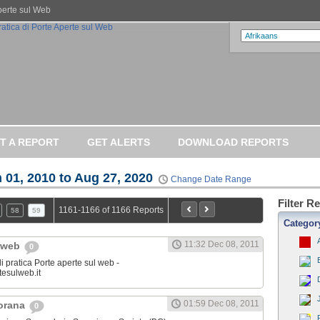
Aperte sul Web
T A REPORT
GET ALERTS
DOWNLOAD REPORTS
 01, 2010 to Aug 27, 2020
Change Date Range
Filter R
1161-1166 of 1166 Reports
58
59
Categor
11:32 Dec 08, 2011
l web
0
i pratica Porte aperte sul web -
tesulweb.it
01:59 Dec 08, 2011
jorana
0