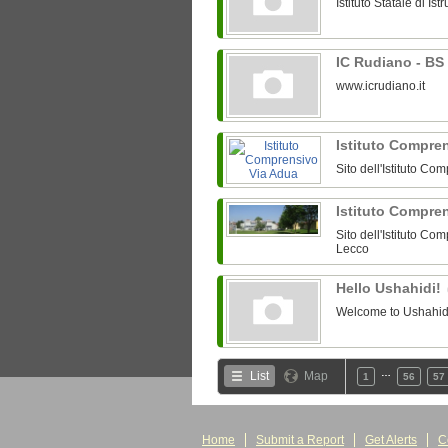
Istituto Statale di I
IC Rudiano - BS
www.icrudiano.it
Istituto Compre
Sito dell'Istituto 
Istituto Compren
Sito dell'Istituto Com
Lecco
Hello Ushahidi!
Welcome to Ushahidi.
…
List
Map
1
56
57
Home
Submit a Report
Get Alerts
C