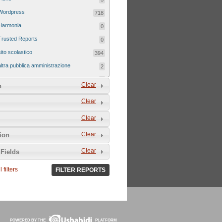
Wordpress
718
Harmonia
0
Trusted Reports
0
sito scolastico
394
altra pubblica amministrazione
2
sito tematico
8
Clear
n
Clear
Clear
Clear
tion
Clear
Fields
 filters
FILTER REPORTS
POWERED BY THE
PLATFORM