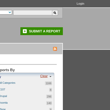
Login
SUBMIT A REPORT
eports By
Clear
y
All Categories
1166
E107
8
Drupal
296
Joomla
140
Plone
3