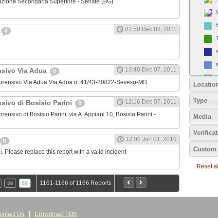
struzione Secondaria Superiore - Seriate (BG)
01:50 Dec 08, 2011
0
13:40 Dec 07, 2011
nsivo Via Adua
0
Comprensivo Via Adua Via Adua n. 41/43-20822-Seveso-MB
Locatio
Type
12:16 Dec 07, 2011
sivo di Bosisio Parini
0
prensivo di Bosisio Parini, via A. Appiani 10, Bosisio Parini -
Media
Verifica
12:00 Jan 01, 2010
0
Custom 
 Please replace this report with a valid incident
Reset all
1161-1166 of 1166 Reports
58
59
ontact Us
Crowdmap TOS