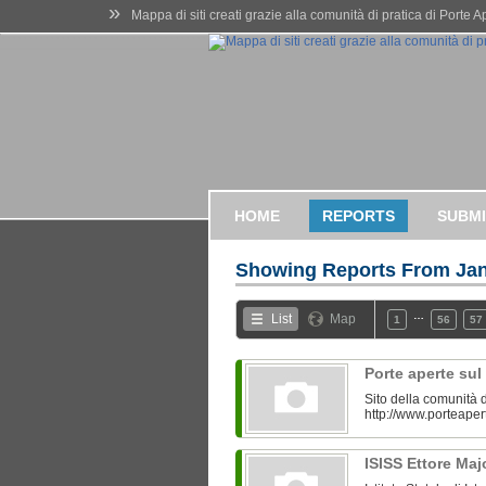
»
Mappa di siti creati grazie alla comunità di pratica di Porte 
HOME
REPORTS
SUBMI
Showing Reports From
Jan
…
List
Map
1
56
57
Porte aperte su
Sito della comunità d
http://www.porteaper
ISISS Ettore Ma