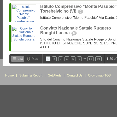
Istituto Comprensivo "Monte Pasubio"
Torrebelvicino (VI)
0
Istituto Comprensivo "Monte Pasubio" Via Dante, 1
Convitto Nazionale Statale Ruggero
Bonghi Lucera
0
Sito del Convitto Nazionale Statale Ruggero Bong
ISTITUTO DI ISTRUZIONE SUPERIORE I.S. PROF.
e I.P.I....
…
List
Map
1-20 of
1
2
3
4
5
6
58
59
Home
Submit a Report
Get Alerts
Contact Us
Crowdmap TOS