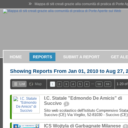
»
Mappa di siti creati grazie alla comunità di pratica di Porte 
HOME
REPORTS
SUBMIT A REPORT
GET AL
Showing Reports From
Jan 01, 2010 to Aug 27, 
…
List
Map
1-20 of
1
2
3
4
5
6
58
59
I.C. Statale "Edmondo De Amicis" di
Succivo
1
Sito web scolastico dell'Istituto Comprensivo Stata
Succivo (CE) Via Virgilio, 52-81030 - Succivo (CE)
ICS Wojtyla di Garbagnate Milanese
0