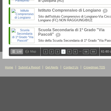
di Quisquina (AG)
Istituto Comprensivo di Longiano
0
Sito dell'Istituto Comprensivo di Longiano-Via Circ
Longiano (FC) NON RAGGIUNGIBILE
Scuola Secondaria di 1º Grado "Via
Pascoli"
0
Sito della Scuola Secondaria di 1º Grado "Via Pas
…
List
Map
61-80 
1
2
3
4
5
6
58
59
Home
Submit a Report
Get Alerts
Contact Us
Crowdmap TOS