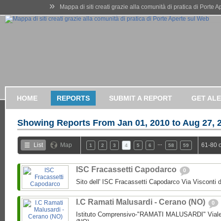
»
Mappa di siti creati grazie alla comunità di pratica di Porte 
HOME
REPORTS
SUBMIT A REPORT
GET AL
Showing Reports From
Jan 01, 2010 to Aug 27, 
…
List
Map
61-80 
1
2
3
4
5
6
58
59
ISC Fracassetti Capodarco
0
Sito dell' ISC Fracassetti Capodarco Via Visconti
I.C Ramati Malusardi - Cerano (NO)
0
Istituto Comprensivo-"RAMATI MALUSARDI" Viale 