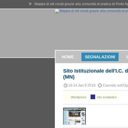
»
Mappa di siti creati grazie alla comunità di pratica di Porte 
HOME
SEGNALAZIONI
Sito Istituzionale dell'I.C.
(MN)
16:14 Jan 9 2018
Canneto sull'Ogl
Wordpress
sito scolastico