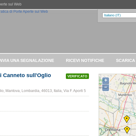
Aperte sul Web
INVIA UNA SEGNALAZIONE
RICEVI NOTIFICHE
SCARICA
 di Canneto sull'Oglio
VERIFICATO
+
−
io, Mantova, Lombardia, 46013, Italia, Via F. Aporti 5