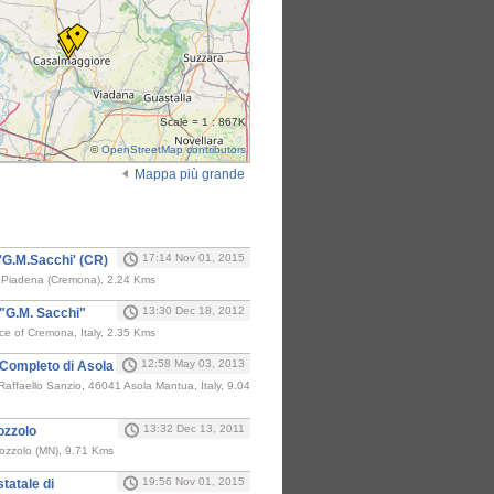
Scale = 1 : 867K
©
OpenStreetMap contributors
Mappa più grande
i
17:14 Nov 01, 2015
'G.M.Sacchi' (CR)
4 Piadena (Cremona), 2.24 Kms
13:30 Dec 18, 2012
 "G.M. Sacchi"
e of Cremona, Italy, 2.35 Kms
12:58 May 03, 2013
 Completo di Asola
affaello Sanzio, 46041 Asola Mantua, Italy, 9.04
13:32 Dec 13, 2011
Bozzolo
Bozzolo (MN), 9.71 Kms
19:56 Nov 01, 2015
tatale di