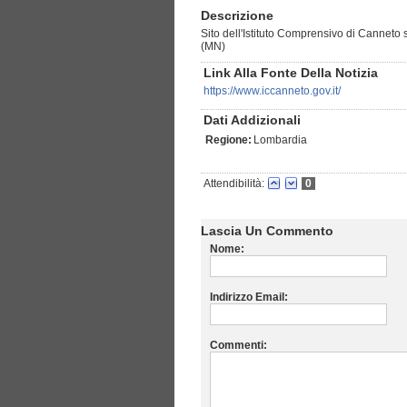
Descrizione
Sito dell'Istituto Comprensivo di Canneto s
(MN)
Link Alla Fonte Della Notizia
https://www.iccanneto.gov.it/
Dati Addizionali
Regione:
Lombardia
Attendibilità:
0
Lascia Un Commento
Nome:
Indirizzo Email:
Commenti: