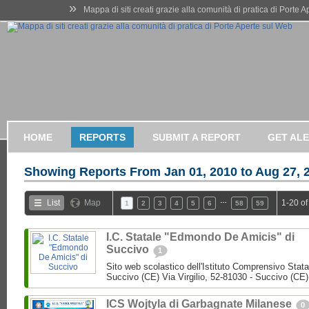
»
Mappa di siti creati grazie alla comunità di pratica di Porte 
HOME
REPORTS
SUBMIT A REPORT
GET AL
Showing Reports From
Jan 01, 2010 to Aug 27, 
…
List
Map
1-20 of
1
2
3
4
5
6
58
59
I.C. Statale "Edmondo De Amicis" di
Succivo
1
Sito web scolastico dell'Istituto Comprensivo Stata
Succivo (CE) Via Virgilio, 52-81030 - Succivo (CE)
ICS Wojtyla di Garbagnate Milanese
0