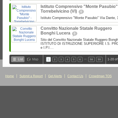
Istituto Comprensivo "Monte Pasubio"
Torrebelvicino (VI)
0
Istituto Comprensivo "Monte Pasubio" Via Dante, 1
Convitto Nazionale Statale Ruggero
Bonghi Lucera
0
Sito del Convitto Nazionale Statale Ruggero Bong
ISTITUTO DI ISTRUZIONE SUPERIORE I.S. PROF.
e I.P.I....
…
List
Map
1-20 of
1
2
3
4
5
6
58
59
Home
Submit a Report
Get Alerts
Contact Us
Crowdmap TOS