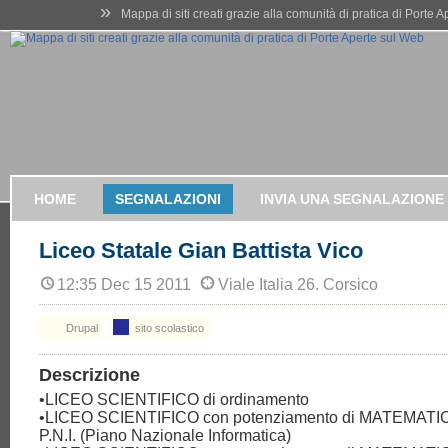
»
Mappa di siti creati grazie alla comunità di pratica di Porte 
HOME
SEGNALAZIONI
INVIA UNA SEGNALAZIONE
Liceo Statale Gian Battista Vico
12:35 Dec 15 2011
Viale Italia 26. Corsico
Drupal
sito scolastico
Descrizione
•LICEO SCIENTIFICO di ordinamento
•LICEO SCIENTIFICO con potenziamento di MATEMATIC
P.N.I. (Piano Nazionale Informatica)