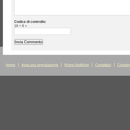
Codice di controllo:
16 + 6 =
Home
Invia una segnalazione
Ricevi Notifiche
Contattaci
Crowdm