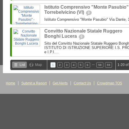
Istituto Comprensivo "Monte Pasubio"
Torrebelvicino (VI)
0
Istituto Comprensivo "Monte Pasubio" Via Dante, 1
Convitto Nazionale Statale Ruggero
Bonghi Lucera
0
Sito del Convitto Nazionale Statale Ruggero Bong
ISTITUTO DI ISTRUZIONE SUPERIORE I.S. PROF.
e I.P.I....
…
List
Map
1-20 of
1
2
3
4
5
6
58
59
Home
Submit a Report
Get Alerts
Contact Us
Crowdmap TOS