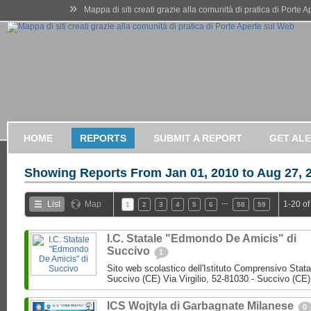
»
Mappa di siti creati grazie alla comunità di pratica di Porte 
HOME
REPORTS
SUBMIT A REPORT
GET AL
Showing Reports From
Jan 01, 2010 to Aug 27, 
…
List
Map
1-20 of
1
2
3
4
5
6
58
59
I.C. Statale "Edmondo De Amicis" di
Succivo
1
Sito web scolastico dell'Istituto Comprensivo Stata
Succivo (CE) Via Virgilio, 52-81030 - Succivo (CE)
ICS Wojtyla di Garbagnate Milanese
0