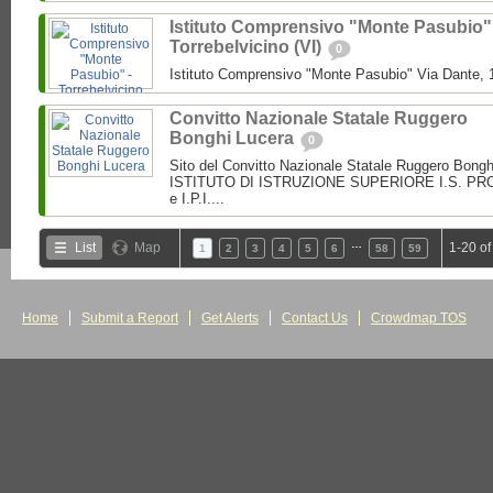
Istituto Comprensivo "Monte Pasubio"
Torrebelvicino (VI)
0
Istituto Comprensivo "Monte Pasubio" Via Dante, 1
Convitto Nazionale Statale Ruggero
Bonghi Lucera
0
Sito del Convitto Nazionale Statale Ruggero Bong
ISTITUTO DI ISTRUZIONE SUPERIORE I.S. PROF.
e I.P.I....
…
List
Map
1-20 of
1
2
3
4
5
6
58
59
Home
Submit a Report
Get Alerts
Contact Us
Crowdmap TOS