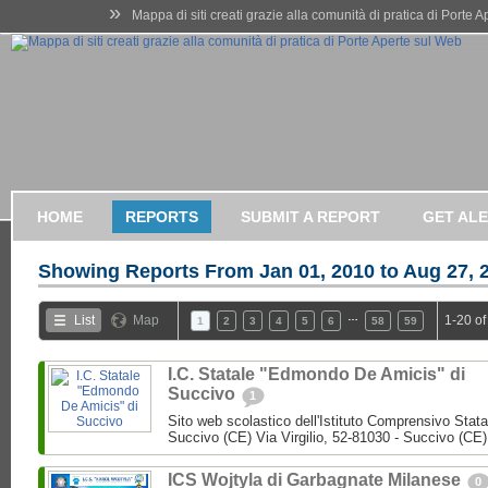
»
Mappa di siti creati grazie alla comunità di pratica di Porte 
HOME
REPORTS
SUBMIT A REPORT
GET AL
Showing Reports From
Jan 01, 2010 to Aug 27, 
…
List
Map
1-20 of
1
2
3
4
5
6
58
59
I.C. Statale "Edmondo De Amicis" di
Succivo
1
Sito web scolastico dell'Istituto Comprensivo Stata
Succivo (CE) Via Virgilio, 52-81030 - Succivo (CE)
ICS Wojtyla di Garbagnate Milanese
0