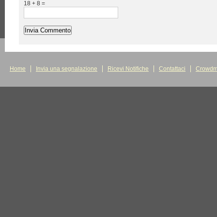
18 + 8 =
Home
Invia una segnalazione
Ricevi Notifiche
Contattaci
Crowdm