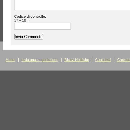
Codice di controllo:
17 + 10 =
Home
Invia una segnalazione
Ricevi Notifiche
Contattaci
Crowdm