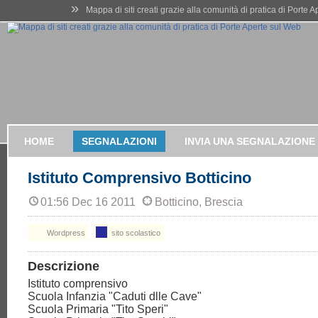
»
Mappa di siti creati grazie alla comunità di pratica di Porte 
HOME
SEGNALAZIONI
INVIA UNA SEGNALAZIONE
Istituto Comprensivo Botticino
01:56 Dec 16 2011
Botticino, Brescia
Wordpress
sito scolastico
Descrizione
Istituto comprensivo
Scuola Infanzia "Caduti dlle Cave"
Scuola Primaria "Tito Speri"