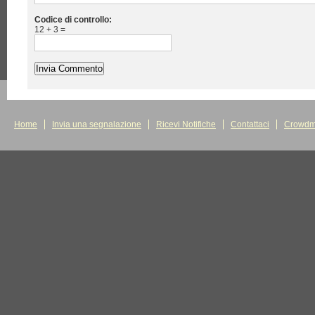
Codice di controllo:
12 + 3 =
Home
Invia una segnalazione
Ricevi Notifiche
Contattaci
Crowdm