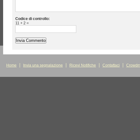
Codice di controllo:
11 + 2 =
Home
Invia una segnalazione
Ricevi Notifiche
Contattaci
Crowdm