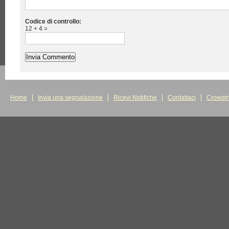
Codice di controllo:
12 + 4 =
Home
Invia una segnalazione
Ricevi Notifiche
Contattaci
Crowdm