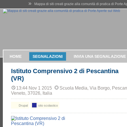
»
Mappa di siti creati grazie alla comunità di pratica di Porte 
HOME
SEGNALAZIONI
INVIA UNA SEGNALAZIONE
Istituto Comprensivo 2 di Pescantina
(VR)
13:44 Nov 1 2015
Scuola Media, Via Borgo, Pescan
Veneto, 37026, Italia
Drupal
sito scolastico