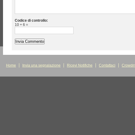
Codice di controllo:
10 + 6 =
Home
Invia una segnalazione
Ricevi Notifiche
Contattaci
Crowdm