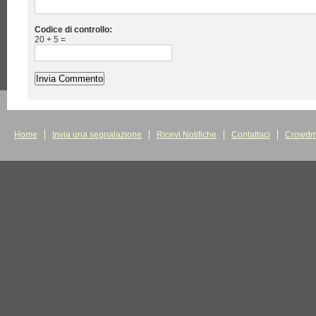
Codice di controllo:
20 + 5 =
Home
Invia una segnalazione
Ricevi Notifiche
Contattaci
Crowdm