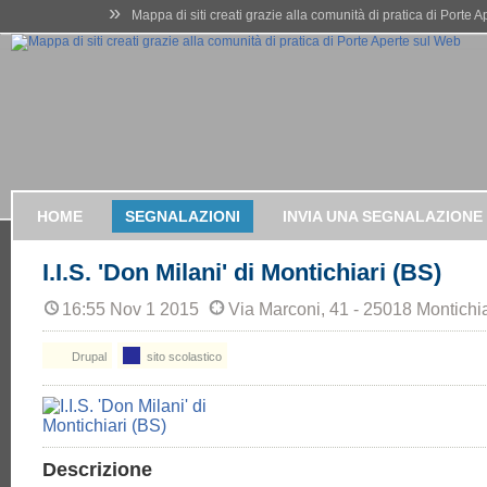
»
Mappa di siti creati grazie alla comunità di pratica di Porte 
HOME
SEGNALAZIONI
INVIA UNA SEGNALAZIONE
I.I.S. 'Don Milani' di Montichiari (BS)
16:55 Nov 1 2015
Via Marconi, 41 - 25018 Montichia
Drupal
sito scolastico
Descrizione