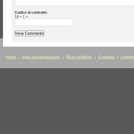
Codice di controllo:
18 + 1 =
Home
Invia una segnalazione
Ricevi Notifiche
Contattaci
Crowdm