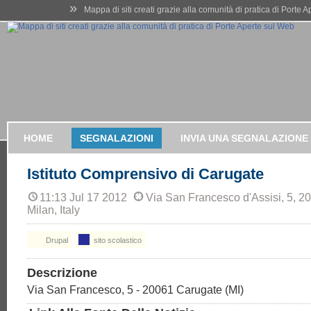
»
Mappa di siti creati grazie alla comunità di pratica di Porte 
HOME
SEGNALAZIONI
INVIA UNA SEGNALAZIONE
Istituto Comprensivo di Carugate
11:13 Jul 17 2012
Via San Francesco d'Assisi, 5, 
Milan, Italy
Drupal
sito scolastico
Descrizione
Via San Francesco, 5 - 20061 Carugate (MI)