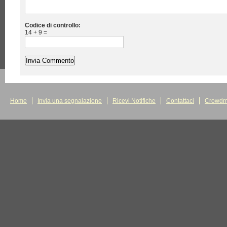
Codice di controllo:
14 + 9 =
Home
Invia una segnalazione
Ricevi Notifiche
Contattaci
Crowdm