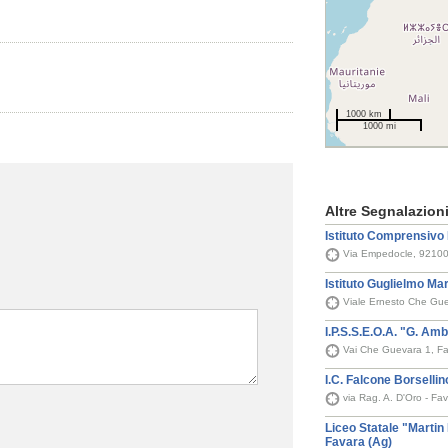
1000 km
1000 mi
Altre Segnalazion
Istituto Comprensivo 
Via Empedocle, 92100 
Istituto Guglielmo Ma
Viale Ernesto Che Gue
I.P.S.S.E.O.A. "G. Amb
Vai Che Guevara 1, F
I.C. Falcone Borsellin
via Rag. A. D'Oro - Fa
Liceo Statale "Martin
Favara (Ag)