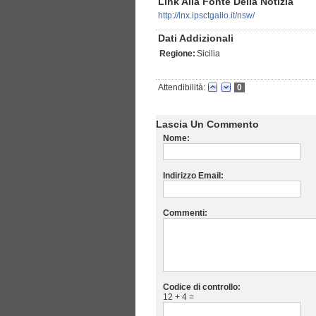
Link Alla Fonte Della Notizia
http://lnx.ipsctgallo.it/nsw/
Dati Addizionali
Regione:
Sicilia
Attendibilità:
0
Lascia Un Commento
Nome:
Indirizzo Email:
Commenti:
Codice di controllo:
12 + 4 =