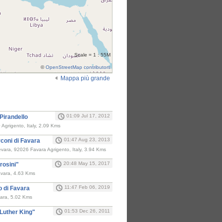
Scale = 1 : 55M
©
OpenStreetMap contributors
Mappa più grande
i
01:09 Jul 17, 2012
Pirandello
Agrigento, Italy, 2.09 Kms
01:47 Aug 23, 2013
rconi di Favara
vara, 92026 Favara Agrigento, Italy, 3.94 Kms
20:48 May 15, 2017
rosini"
avara, 4.63 Kms
11:47 Feb 06, 2019
o di Favara
vara, 5.02 Kms
01:53 Dec 26, 2011
 Luther King"