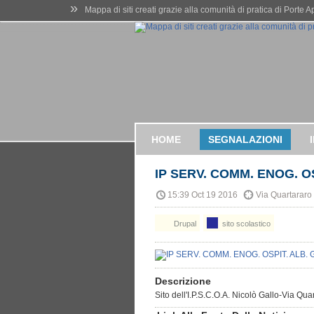
»
Mappa di siti creati grazie alla comunità di pratica di Porte 
HOME
SEGNALAZIONI
IP SERV. COMM. ENOG. O
15:39 Oct 19 2016
Via Quartararo 
Drupal
sito scolastico
Descrizione
Sito dell'I.P.S.C.O.A. Nicolò Gallo-Via Q