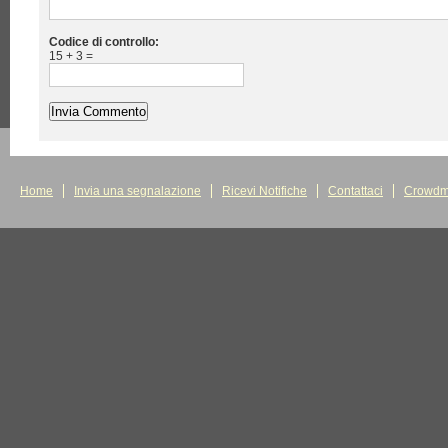
Codice di controllo:
15 + 3 =
Home
Invia una segnalazione
Ricevi Notifiche
Contattaci
Crowdm