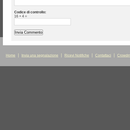
Codice di controllo:
16 + 4 =
Home
Invia una segnalazione
Ricevi Notifiche
Contattaci
Crowdm