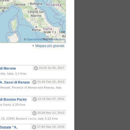
Scale = 1 : 14M
©
OpenStreetMap contributors
Mappa più grande
i
19:20 Jul 30, 2017
 di Merone
ia, Italia, 3.3 Kms
01:44 Feb 22, 2013
A. Sassi di Renate
Renate, Province of Monza and Brianza, Italy,
12:16 Dec 07, 2011
di Bosisio Parini
sio Parini, 4.33 Kms
20:29 Nov 12, 2013
, 22, 23891 Barzanò Lecco, Italy, 5.22 Kms
17:40 Sep 18, 2016
Statale "A.