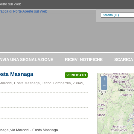
Aperte sul Web
INVIA UNA SEGNALAZIONE
RICEVI NOTIFICHE
SCARICA
Costa Masnaga
VERIFICATO
+
Marconi, Costa Masnaga, Lecco, Lombardia, 23845,
−
Masnaga, via Marconi - Costa Masnaga