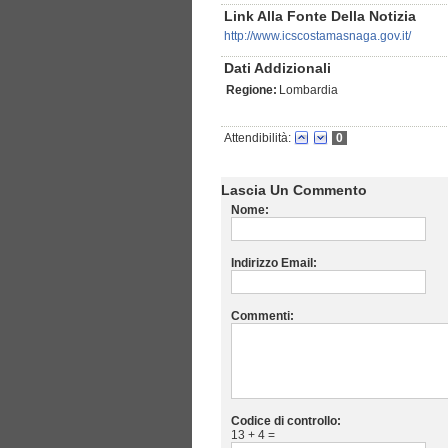
Link Alla Fonte Della Notizia
http://www.icscostamasnaga.gov.it/
Dati Addizionali
Regione:
Lombardia
Attendibilità:
0
Lascia Un Commento
Nome:
Indirizzo Email:
Commenti:
Codice di controllo:
13 + 4 =