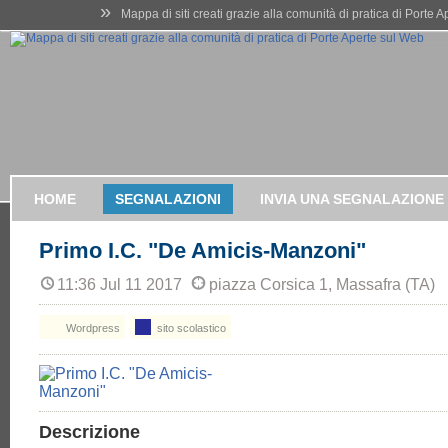
»
Mappa di siti creati grazie alla comunità di pratica di Porte 
HOME
SEGNALAZIONI
INVIA UNA SEGNALAZIONE
Primo I.C. "De Amicis-Manzoni"
11:36 Jul 11 2017
piazza Corsica 1, Massafra (TA)
Wordpress
sito scolastico
Descrizione