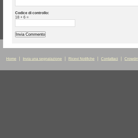
Codice di controllo:
18 + 6 =
Home
Invia una segnalazione
Ricevi Notifiche
Contattaci
Crowdm