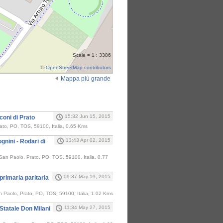
Scale = 1 : 3386
©
OpenStreetMap contributors
Mappa più grande
i
15:32 Jun 15, 2015
oni di Prato
ato, PO, TOS, 59100, Italia, 0.65 Kms
13:43 Apr 02, 2015
gnini - Rodari di
San Paolo, Prato, PO, TOS, 59100, Italia, 0.77
09:37 May 19, 2015
 primaria paritaria
n Paolo, Prato, PO, TOS, 59100, Italia, 1.02 Kms
11:34 May 27, 2015
Statale Don Milani