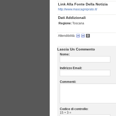
Link Alla Fonte Della Notizia
http://www.mascagniprato.it/
Dati Addizionali
Regione:
Toscana
Attendibilità:
0
Lascia Un Commento
Nome:
Indirizzo Email:
Commenti:
Codice di controllo:
15 + 3 =