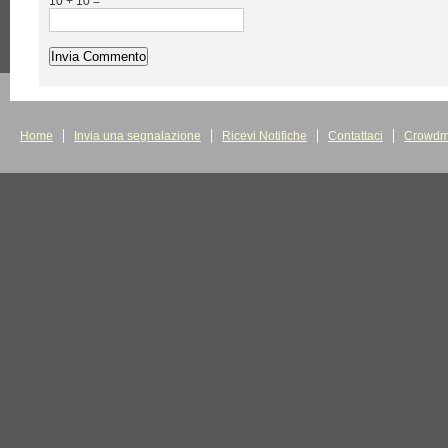
10 + 10 =
Home
Invia una segnalazione
Ricevi Notifiche
Contattaci
Crowdm