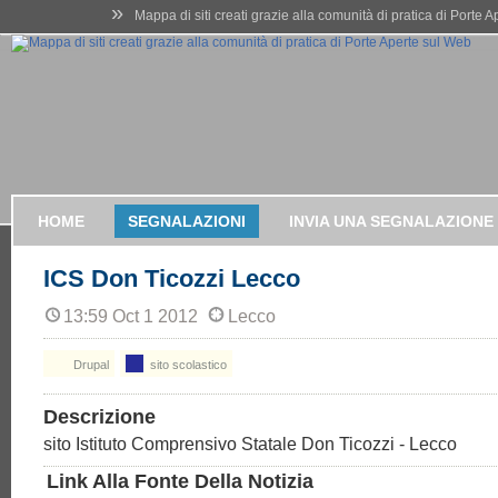
»
Mappa di siti creati grazie alla comunità di pratica di Porte 
HOME
SEGNALAZIONI
INVIA UNA SEGNALAZIONE
ICS Don Ticozzi Lecco
13:59 Oct 1 2012
Lecco
Drupal
sito scolastico
Descrizione
sito Istituto Comprensivo Statale Don Ticozzi - Lecco
Link Alla Fonte Della Notizia