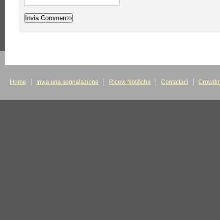
Home
Invia una segnalazione
Ricevi Notifiche
Contattaci
Crowdm