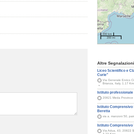
200 km
200 mi
Altre Segnalazion
Liceo Scientifico e C
Curie"
Via Generale Enrico C
Brianza, Italy, 1.17 Km
Istituto professionale
20821 Meda Province o
Istituto Comprensivo
Beretta
via a. manzoni 50, pa
Istituto Comprensivo
Via Adua, 43, 20822 S
3.23 Kms