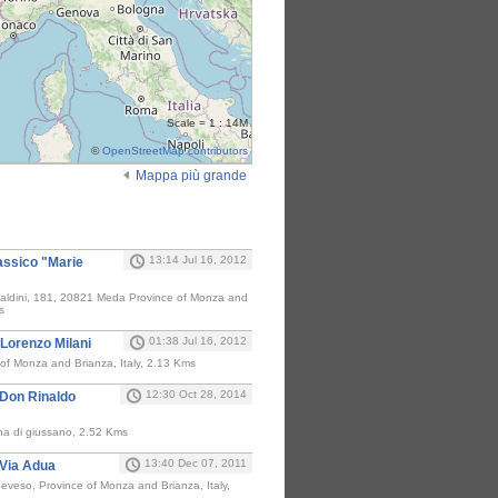
Scale = 1 : 14M
©
OpenStreetMap contributors
Mappa più grande
i
13:14 Jul 16, 2012
lassico "Marie
ialdini, 181, 20821 Meda Province of Monza and
s
01:38 Jul 16, 2012
 Lorenzo Milani
f Monza and Brianza, Italy, 2.13 Kms
12:30 Oct 28, 2014
 Don Rinaldo
ina di giussano, 2.52 Kms
13:40 Dec 07, 2011
 Via Adua
eveso, Province of Monza and Brianza, Italy,