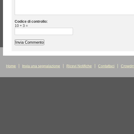
Codice di controllo:
10 + 3 =
Home
Invia una segnalazione
Ricevi Notifiche
Contattaci
Crowdm