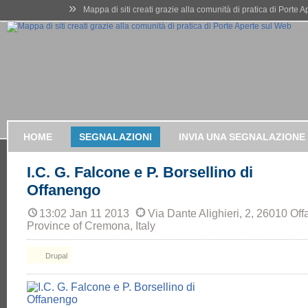
»
Mappa di siti creati grazie alla comunità di pratica di Porte 
HOME
SEGNALAZIONI
INVIA UNA SEGNALAZIONE
I.C. G. Falcone e P. Borsellino di
Offanengo
13:02 Jan 11 2013
Via Dante Alighieri, 2, 26010 Of
Province of Cremona, Italy
Drupal