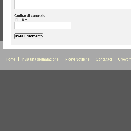
Codice di controllo:
11 + 8 =
Home
Invia una segnalazione
Ricevi Notifiche
Contattaci
Crowdm