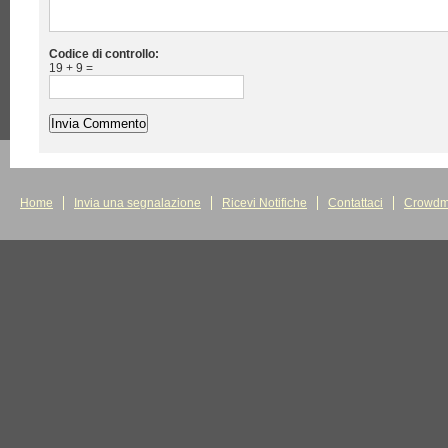
Codice di controllo:
19 + 9 =
Home
Invia una segnalazione
Ricevi Notifiche
Contattaci
Crowdm