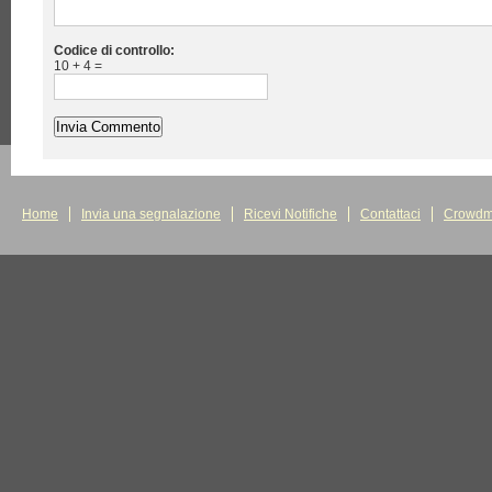
Codice di controllo:
10 + 4 =
Home
Invia una segnalazione
Ricevi Notifiche
Contattaci
Crowdm