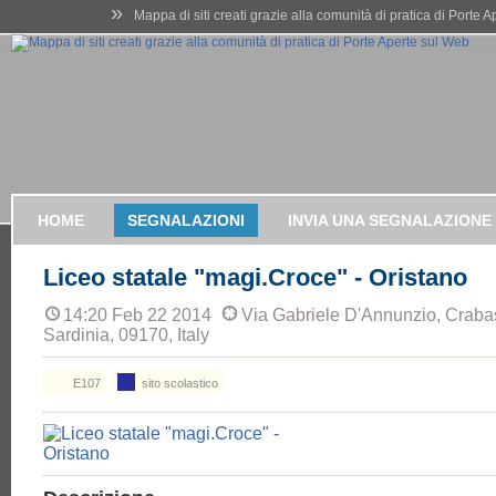
»
Mappa di siti creati grazie alla comunità di pratica di Porte 
HOME
SEGNALAZIONI
INVIA UNA SEGNALAZIONE
Liceo statale "magi.Croce" - Oristano
14:20 Feb 22 2014
Via Gabriele D'Annunzio, Craba
Sardinia, 09170, Italy
E107
sito scolastico