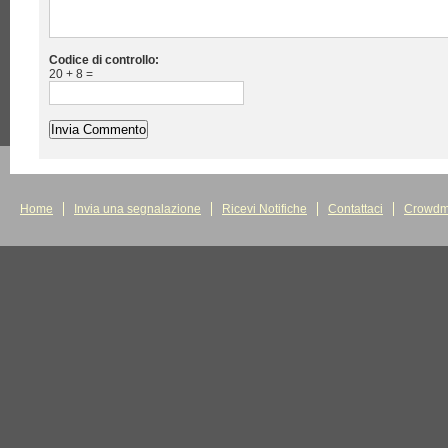
Codice di controllo:
20 + 8 =
Home
Invia una segnalazione
Ricevi Notifiche
Contattaci
Crowdm