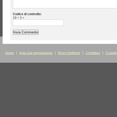
Codice di controllo:
19 + 3 =
Home
Invia una segnalazione
Ricevi Notifiche
Contattaci
Crowdm