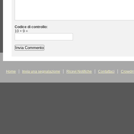
Codice di controllo:
10 + 9 =
Home
Invia una segnalazione
Ricevi Notifiche
Contattaci
Crowdm