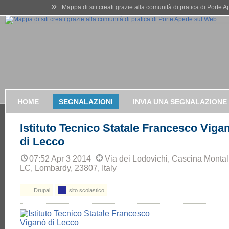
»
Mappa di siti creati grazie alla comunità di pratica di Porte 
HOME
SEGNALAZIONI
INVIA UNA SEGNALAZIONE
Istituto Tecnico Statale Francesco Viga
di Lecco
07:52 Apr 3 2014
Via dei Lodovichi, Cascina Monta
LC, Lombardy, 23807, Italy
Drupal
sito scolastico