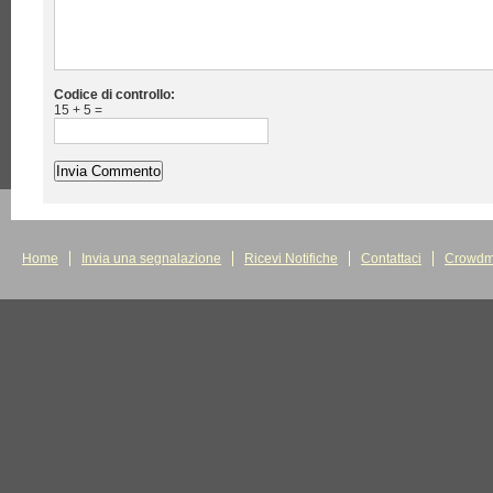
Codice di controllo:
15 + 5 =
Home
Invia una segnalazione
Ricevi Notifiche
Contattaci
Crowdm