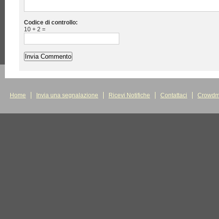
Codice di controllo:
10 + 2 =
Home
Invia una segnalazione
Ricevi Notifiche
Contattaci
Crowdm