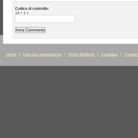
Codice di controllo:
14 + 1 =
Home
Invia una segnalazione
Ricevi Notifiche
Contattaci
Crowdm