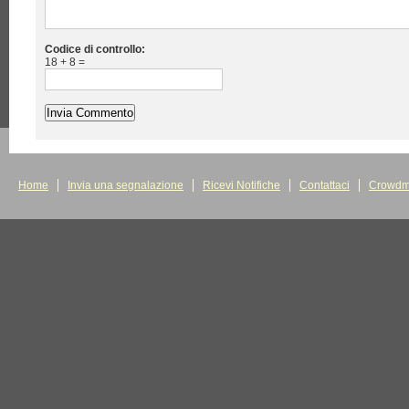
Codice di controllo:
18 + 8 =
Home
Invia una segnalazione
Ricevi Notifiche
Contattaci
Crowdm