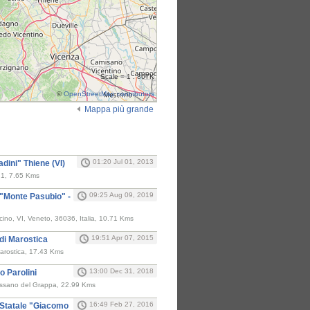
Scale = 1 : 867K
©
OpenStreetMap contributors
Mappa più grande
i
01:20 Jul 01, 2013
adini" Thiene (VI)
, 1, 7.65 Kms
09:25 Aug 09, 2019
 "Monte Pasubio" -
icino, VI, Veneto, 36036, Italia, 10.71 Kms
19:51 Apr 07, 2015
di Marostica
Marostica, 17.43 Kms
13:00 Dec 31, 2018
o Parolini
assano del Grappa, 22.99 Kms
16:49 Feb 27, 2016
 Statale "Giacomo