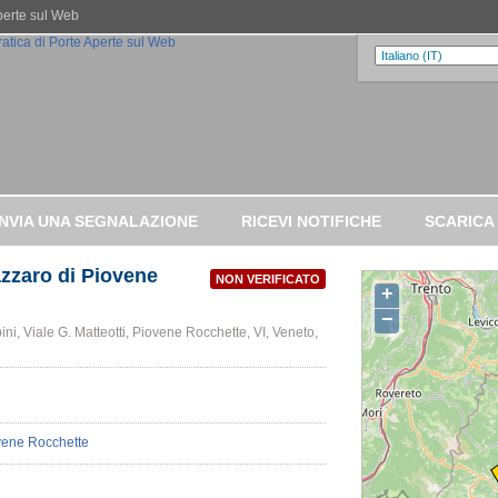
Aperte sul Web
INVIA UNA SEGNALAZIONE
RICEVI NOTIFICHE
SCARICA
zzaro di Piovene
NON VERIFICATO
+
−
ini, Viale G. Matteotti, Piovene Rocchette, VI, Veneto,