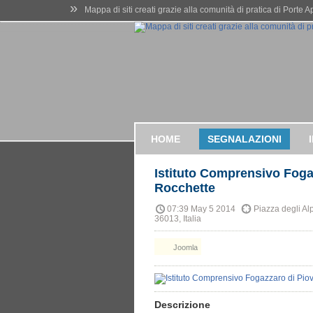
»
Mappa di siti creati grazie alla comunità di pratica di Porte 
HOME
SEGNALAZIONI
Istituto Comprensivo Foga
Rocchette
07:39 May 5 2014
Piazza degli Alp
36013, Italia
Joomla
Descrizione