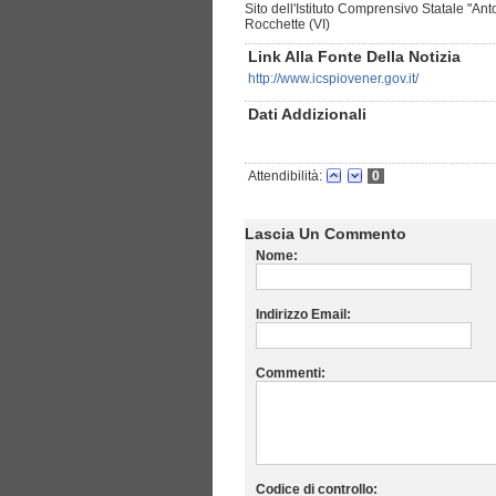
Sito dell'Istituto Comprensivo Statale "Ant
Rocchette (VI)
Link Alla Fonte Della Notizia
http://www.icspiovener.gov.it/
Dati Addizionali
Attendibilità:
0
Lascia Un Commento
Nome:
Indirizzo Email:
Commenti:
Codice di controllo: